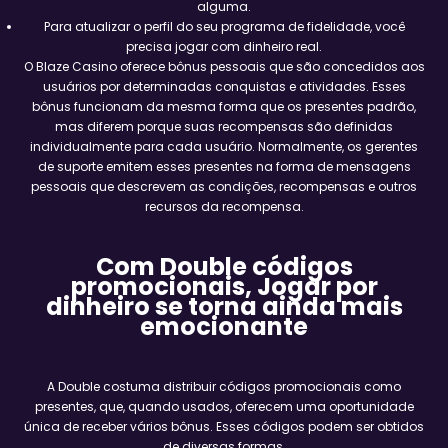
alguma.
Para atualizar o perfil do seu programa de fidelidade, você
precisa jogar com dinheiro real.
O Blaze Casino oferece bônus pessoais que são concedidos aos
usuários por determinadas conquistas e atividades. Esses
bônus funcionam da mesma forma que os presentes padrão,
mas diferem porque suas recompensas são definidas
individualmente para cada usuário. Normalmente, os gerentes
de suporte emitem esses presentes na forma de mensagens
pessoais que descrevem as condições, recompensas e outros
recursos da recompensa.
Com Double códigos
promocionais, Jogar por
dinheiro se torna ainda mais
emocionante
A Double costuma distribuir códigos promocionais como
presentes, que, quando usados, oferecem uma oportunidade
única de receber vários bônus. Esses códigos podem ser obtidos
de diversas formas.