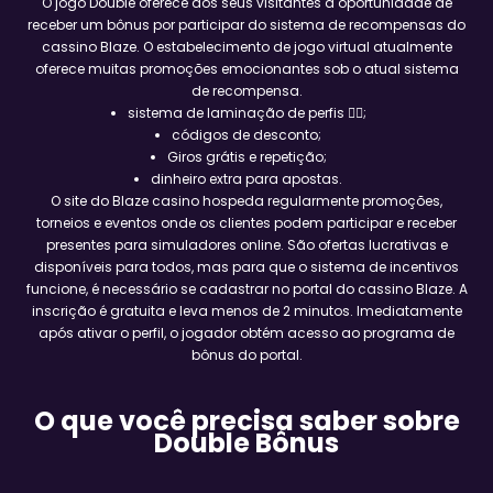
O jogo Double oferece aos seus visitantes a oportunidade de
receber um bônus por participar do sistema de recompensas do
cassino Blaze. O estabelecimento de jogo virtual atualmente
oferece muitas promoções emocionantes sob o atual sistema
de recompensa.
sistema de laminação de perfis 🏋️‍♂️;
códigos de desconto;
Giros grátis e repetição;
dinheiro extra para apostas.
O site do Blaze casino hospeda regularmente promoções,
torneios e eventos onde os clientes podem participar e receber
presentes para simuladores online. São ofertas lucrativas e
disponíveis para todos, mas para que o sistema de incentivos
funcione, é necessário se cadastrar no portal do cassino Blaze. A
inscrição é gratuita e leva menos de 2 minutos. Imediatamente
após ativar o perfil, o jogador obtém acesso ao programa de
bônus do portal.
O que você precisa saber sobre
Double Bônus