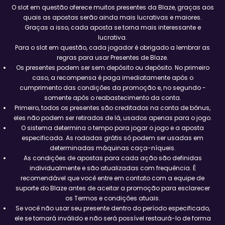
O slot em questão oferece muitos presentes da Blaze, graças aos
quais as apostas serão ainda mais lucrativas e maiores.
Graças a isso, cada aposta se torna mais interessante e
lucrativa.
Para o slot em questão, cada jogador é obrigado a lembrar as
regras para usar Presentes de Blaze.
Os presentes podem ser sem depósito ou depósito. No primeiro
caso, a recompensa é paga imediatamente após o
cumprimento das condições da promoção e, no segundo -
somente após o reabastecimento da conta.
Primeiro, todos os presentes são creditados na conta de bônus,
eles não podem ser retirados de lá, usados apenas para o jogo.
O sistema determina o tempo para jogar o jogo e a aposta
especificada. As rodadas grátis só podem ser usadas em
determinadas máquinas caça-níqueis.
As condições de apostas para cada ação são definidas
individualmente e são atualizadas com frequência. É
recomendável que você entre em contato com a equipe de
suporte do Blaze antes de aceitar a promoção para esclarecer
os Termos e condições atuais.
Se você não usar seu presente dentro do período especificado,
ele se tornará inválido e não será possível restaurá-lo de forma