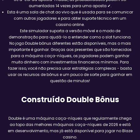
aumentadas 14 vezes para uma aposta ✔.
Esta é uma sala de chat ao vivo que é usada para se comunicar
com outros jogadores e para obter suporte técnico em um
cassino online.
Este simulador suporta a versão móvel e o modo de
demonstração para ajudá-lo a entender como o slot funciona.
No jogo Double bônus diferentes estão disponíveis, mas o mais
importante é ganhar. Graças aos presentes que são fornecidos
para a máquina caça-níqueis, os jogadores podem ganhar
muito dinheiro com investimentos financeiros mínimos. Para
fazer isso, você não precisa usar estratégias complexas - basta
usar os recursos de bônus e um pouco de sorte para ganhar em
questão de minutos!
Construído Double Bônus
Double é uma máquina caça-níqueis que regularmente chega
ao topo das melhores máquinas caça-níqueis de 2026 e está
em desenvolvimento, mas já está disponível para jogar no Blaze
casino.