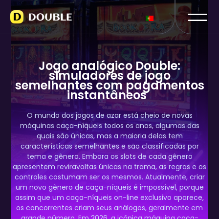
Jogo analógico Double:
simuladores de jogo
semelhantes com pagamentos
instantâneos
O mundo dos jogos de azar está cheio de novas
máquinas caça-níqueis todos os anos, algumas das
quais são únicas, mas a maioria delas tem
características semelhantes e são classificadas por
tema e gênero. Embora os slots de cada gênero
apresentem reviravoltas únicas na trama, as regras e os
controles costumam ser os mesmos. Atualmente, criar
um novo gênero de caça-níqueis é impossível, porque
assim que um caça-níqueis on-line exclusivo aparece,
os concorrentes criam seus análogos, geralmente em
grande número. Em 2026, a icônica máquina caça-