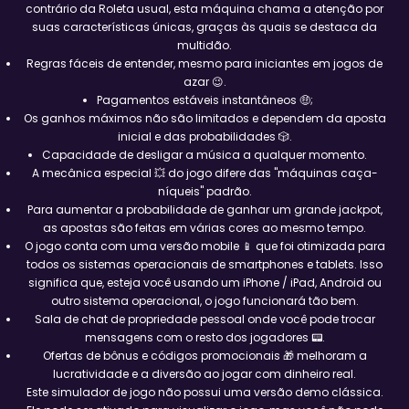
contrário da Roleta usual, esta máquina chama a atenção por
suas características únicas, graças às quais se destaca da
multidão.
Regras fáceis de entender, mesmo para iniciantes em jogos de
azar 😉.
Pagamentos estáveis instantâneos 🤑;
Os ganhos máximos não são limitados e dependem da aposta
inicial e das probabilidades 🎲.
Capacidade de desligar a música a qualquer momento.
A mecânica especial 💥 do jogo difere das "máquinas caça-
níqueis" padrão.
Para aumentar a probabilidade de ganhar um grande jackpot,
as apostas são feitas em várias cores ao mesmo tempo.
O jogo conta com uma versão mobile 📱 que foi otimizada para
todos os sistemas operacionais de smartphones e tablets. Isso
significa que, esteja você usando um iPhone / iPad, Android ou
outro sistema operacional, o jogo funcionará tão bem.
Sala de chat de propriedade pessoal onde você pode trocar
mensagens com o resto dos jogadores 📟.
Ofertas de bônus e códigos promocionais 🎁 melhoram a
lucratividade e a diversão ao jogar com dinheiro real.
Este simulador de jogo não possui uma versão demo clássica.