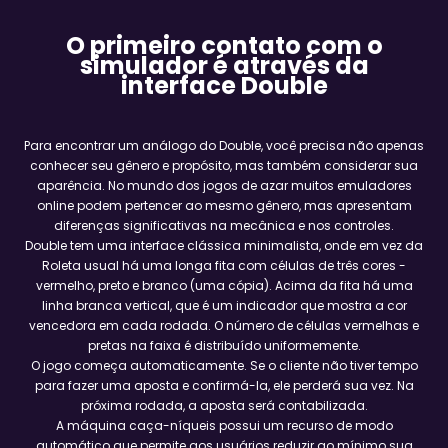
O primeiro contato com o
simulador é através da
interface Double
Para encontrar um análogo do Double, você precisa não apenas
conhecer seu gênero e propósito, mas também considerar sua
aparência. No mundo dos jogos de azar muitos emuladores
online podem pertencer ao mesmo gênero, mas apresentam
diferenças significativas na mecânica e nos controles.
Double tem uma interface clássica minimalista, onde em vez da
Roleta usual há uma longa fita com células de três cores -
vermelho, preto e branco (uma cópia). Acima da fita há uma
linha branca vertical, que é um indicador que mostra a cor
vencedora em cada rodada. O número de células vermelhas e
pretas na faixa é distribuído uniformemente.
O jogo começa automaticamente. Se o cliente não tiver tempo
para fazer uma aposta e confirmá-la, ele perderá sua vez. Na
próxima rodada, a aposta será contabilizada.
A máquina caça-níqueis possui um recurso de modo
automático que permite aos usuários reduzir ao mínimo sua