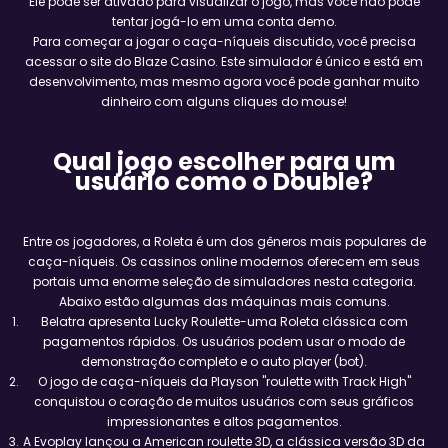
Ele pode ser ativado para visualizar o jogo, mas você não pode
tentar jogá-lo em uma conta demo.
Para começar a jogar o caça-níqueis discutido, você precisa
acessar o site do Blaze Casino. Este simulador é único e está em
desenvolvimento, mas mesmo agora você pode ganhar muito
dinheiro com alguns cliques do mouse!
Qual jogo escolher para um
usuário como o Double?
Entre os jogadores, a Roleta é um dos gêneros mais populares de
caça-níqueis. Os cassinos online modernos oferecem em seus
portais uma enorme seleção de simuladores nesta categoria.
Abaixo estão algumas das máquinas mais comuns.
Belatra apresenta Lucky Roulette-uma Roleta clássica com
pagamentos rápidos. Os usuários podem usar o modo de
demonstração completo e o auto player (bot).
O jogo de caça-níqueis da Playson "roulette with Track High"
conquistou o coração de muitos usuários com seus gráficos
impressionantes e altos pagamentos.
A Evoplay lançou a American roulette 3D, a clássica versão 3D da