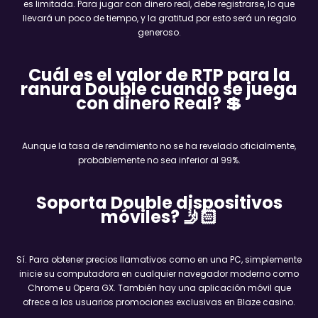
es limitada. Para jugar con dinero real, debe registrarse, lo que
llevará un poco de tiempo, y la gratitud por esto será un regalo
generoso.
Cuál es el valor de RTP para la
ranura Double cuando se juega
con dinero Real? 💲
Aunque la tasa de rendimiento no se ha revelado oficialmente,
probablemente no sea inferior al 99%.
Soporta Double dispositivos
móviles? 🤳🏻
Sí. Para obtener precios llamativos como en una PC, simplemente
inicie su computadora en cualquier navegador moderno como
Chrome u Opera GX. También hay una aplicación móvil que
ofrece a los usuarios promociones exclusivas en Blaze casino.