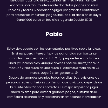
Me gusta jugar a la ruleta, casinos en línea I Real. También
encontré una ranura interesante donde los pagos son muy
rápidos y fáciles. Recomiendo jugar por grandes cantidades
para obtener los máximos pagos, incluso si la decisión es suya.
Gané 1000 euros en tres días jugando Double. 👍🏻👍🏻
Pablo
Estoy de acuerdo con los comentarios positivos sobre la ruleta.
Es simple, pero interesante, y las ganancias son bastante
grandes. Usé la estrategia 1-3-2-6, que puedes encontrar en
línea, y funcionó bien. Aunque a veces no tuve suerte, todavía
recaudé 2.200 euros de 400 euros. El dinero fue recibido en 24
horas. Jugaré si tengo suerte. 😀
Double da grandes premios todos los días! Las revisiones de
personas reales anteriores confirman que la victoria depende de
la Suerte o las tácticas correctas. Es mejor empezar a jugar
ahora mismo para obtener grandes pagos, disfrutar de la
atmósfera de emoción y experimentar emociones inolvidables!