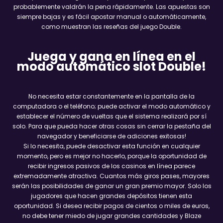
probablemente valdrán la pena rápidamente. Las apuestas son
siempre bajas y es fácil apostar manual o automáticamente,
como muestran las reseñas del juego Double.
Juega y gana en línea en el
modo automático slot Double!
No necesita estar constantemente en la pantalla de la
computadora o el teléfono; puede activar el modo automático y
establecer el número de vueltas que el sistema realizará por sí
solo. Para que pueda hacer otras cosas sin cerrar la pestaña del
navegador y beneficiarse de adiciones exitosas!
Si lo necesita, puede desactivar esta función en cualquier
momento, pero es mejor no hacerlo, porque la oportunidad de
recibir ingresos pasivos de los casinos en línea parece
extremadamente atractiva. Cuantos más giros pases, mayores
serán las posibilidades de ganar un gran premio mayor. Solo los
jugadores que hacen grandes depósitos tienen esta
oportunidad. Si desea recibir pagos de cientos o miles de euros,
no debe tener miedo de jugar grandes cantidades y Blaze